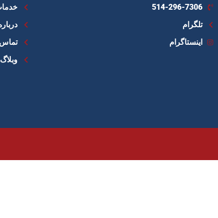
514-296-7306
خدمات
تلگرام
درباره
اینستاگرام
تماس ب
وبلاگ